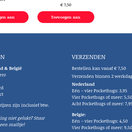
€
7,50
gen aan
Toevoegen aan
lwagen
winkelwagen
EN
VERZENDEN
d & België
Bestellen kan vanaf € 7,50
ero
Verzenden binnen 2 werkda
Nederland
rd
Eén – vier Pockethugs: 3,95
ct
Vier Pockethugs of meer: 5,5
Acht Pockethugs of meer: 7,9
rijzen zijn inclusief btw.
Belgie:
ling niet gelukt? Stuur
Eén – vier Pockethugs: 4,50
een mailtje!
Vier Pockethugs of meer: 9,5