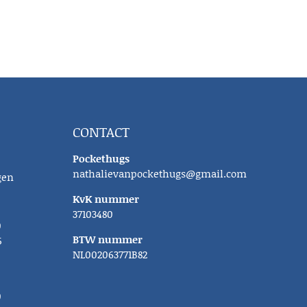
CONTACT
Pockethugs
nathalievanpockethugs@gmail.com
gen
KvK nummer
37103480
0
BTW nummer
5
NL002063771B82
0