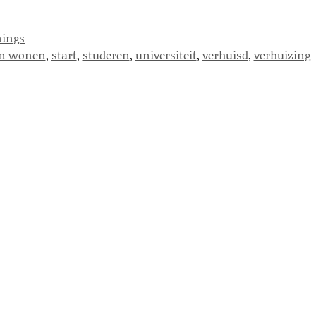
nings
n wonen
,
start
,
studeren
,
universiteit
,
verhuisd
,
verhuizing