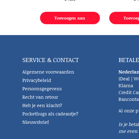
Toevoegen aan
Toevoe
winkelwagen
winke
SERVICE & CONTACT
BETAL
Algemene voorwaarden
Nederlan
iDeal | W
Privacybeleid
Klarna
Persoonsgegevens
Credit Ca
Recht van retour
Banconta
Heb je een klacht?
Al onze p
Pockethugs als cadeautje?
Nieuwsbrief
Is je beta
me even 