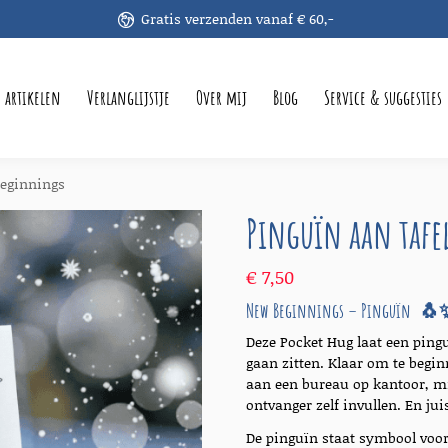
Gratis verzenden vanaf € 60,-
e artikelen
Verlanglijstje
Over mij
Blog
Service & suggesties
Beginnings
Pinguïn aan tafe
€
7,50
New Beginnings – Pinguïn 🐧
Deze Pocket Hug laat een pinguï
gaan zitten. Klaar om te begi
aan een bureau op kantoor, m
ontvanger zelf invullen. En jui
De pinguïn staat symbool voo