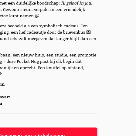
 met een duidelijke boodschap:
ik geloof in jou
.
. Gewoon steun, verpakt in een vriendelijk
aartoe kunt nemen 🤗
deze bedoeld als een symbolisch cadeau. Een
ing, een lief cadeautje door de brievenbus 💌
d iets wilt meegeven dat langer blijft dan een
baan, een nieuw huis, een studie, een promotie
g – deze Pocket Hug past bij elk begin dat
oonlijk en oprecht. Een knuffel op afstand,

 cm
 zwart
on
Toevoegen aan winkelwagen