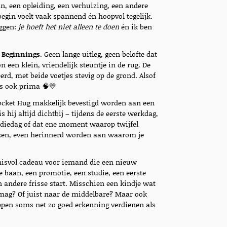
n, een opleiding, een verhuizing, een andere
egin voelt vaak spannend én hoopvol tegelijk.
eggen:
je hoeft het niet alleen te doen
én ik ben
 Beginnings
. Geen lange uitleg, geen belofte dat
n een klein, vriendelijk steuntje in de rug. De
erd, met beide voetjes stevig op de grond. Alsof
is ook prima 🧠💛
ocket Hug makkelijk bevestigd worden aan een
 is hij altijd dichtbij – tijdens de eerste werkdag,
udiedag of dat ene moment waarop twijfel
ijken, even herinnerd worden aan waarom je
nisvol cadeau voor iemand die een nieuw
e baan, een promotie, een studie, een eerste
 andere frisse start. Misschien een kindje wat
 mag? Of juist naar de middelbare? Maar ook
ppen soms net zo goed erkenning verdienen als