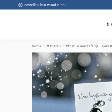
Bestellen kan vanaf € 7,50
Recent toegevoegd
All
Home
♥︎ Dieren
Pinguïn aan tafeltje | New 
/
/