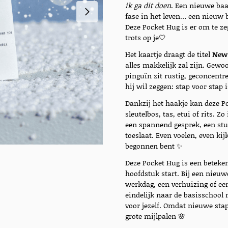
ik ga dit doen
. Een nieuwe baa
fase in het leven… een nieuw b
Deze Pocket Hug is er om te z
trots op je🤍
Het kaartje draagt de titel
New
alles makkelijk zal zijn. Gewoo
pinguïn zit rustig, geconcentre
hij wil zeggen: stap voor stap 
Dankzij het haakje kan deze P
sleutelbos, tas, etui of rits. Zo
een spannend gesprek, een st
toeslaat. Even voelen, even k
begonnen bent ✨
Deze Pocket Hug is een beteke
hoofdstuk start. Bij een nieuw
werkdag, een verhuizing of een
eindelijk naar de basisschool
voor jezelf. Omdat nieuwe sta
grote mijlpalen 🌸