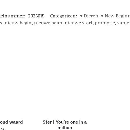
ikelnummer:
2026015
Categorieën:
♥︎ Dieren
,
♥︎ New Begin
s
,
nieuw begin
,
nieuwe baan
,
nieuwe start
,
promotie
,
same
 Goud waard
Ster | You’re one in a
million
,50