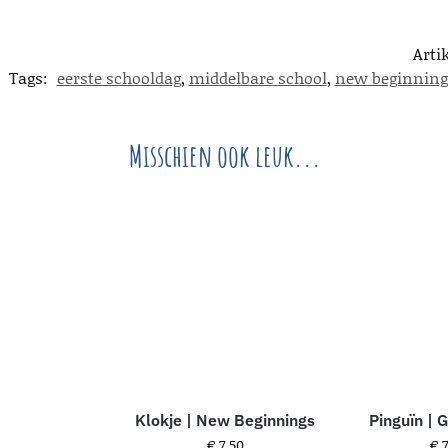
Art
Tags:
eerste schooldag
,
middelbare school
,
new beginning
Misschien ook leuk...
Klokje | New Beginnings
Pinguïn |
€
7,50
€
7