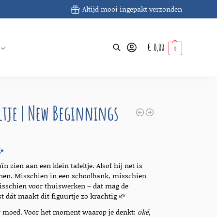
Altijd mooi ingepakt verzonden
€
0,00
Zoeken
0
ltje | New Beginnings
✨
n zien aan een klein tafeltje. Alsof hij net is
nnen. Misschien in een schoolbank, misschien
isschien voor thuiswerken – dat mag de
st dát maakt dit figuurtje zo krachtig 🌱
r moed. Voor het moment waarop je denkt:
oké,