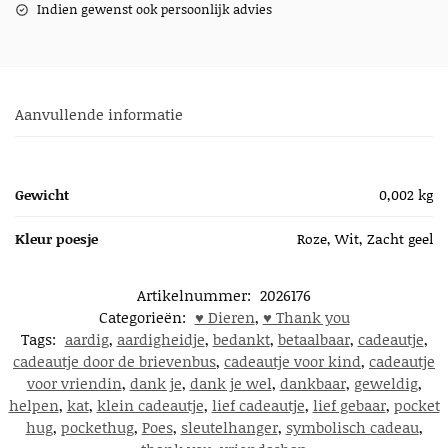
Indien gewenst ook persoonlijk advies
Aanvullende informatie
Gewicht
0,002 kg
Kleur poesje
Roze, Wit, Zacht geel
Artikelnummer:
2026176
Categorieën:
♥︎ Dieren
,
♥︎ Thank you
Tags:
aardig
,
aardigheidje
,
bedankt
,
betaalbaar
,
cadeautje
,
cadeautje door de brievenbus
,
cadeautje voor kind
,
cadeautje
voor vriendin
,
dank je
,
dank je wel
,
dankbaar
,
geweldig
,
helpen
,
kat
,
klein cadeautje
,
lief cadeautje
,
lief gebaar
,
pocket
hug
,
pockethug
,
Poes
,
sleutelhanger
,
symbolisch cadeau
,