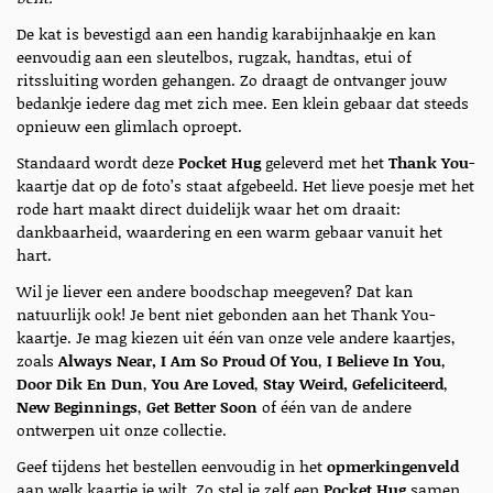
De kat is bevestigd aan een handig karabijnhaakje en kan
eenvoudig aan een sleutelbos, rugzak, handtas, etui of
ritssluiting worden gehangen. Zo draagt de ontvanger jouw
bedankje iedere dag met zich mee. Een klein gebaar dat steeds
opnieuw een glimlach oproept.
Standaard wordt deze
Pocket Hug
geleverd met het
Thank You
-
kaartje dat op de foto’s staat afgebeeld. Het lieve poesje met het
rode hart maakt direct duidelijk waar het om draait:
dankbaarheid, waardering en een warm gebaar vanuit het
hart.
Wil je liever een andere boodschap meegeven? Dat kan
natuurlijk ook! Je bent niet gebonden aan het Thank You-
kaartje. Je mag kiezen uit één van onze vele andere kaartjes,
zoals
Always Near, I Am So Proud Of You
,
I Believe In You
,
Door Dik En Dun
,
You Are Loved
,
Stay Weird, Gefeliciteerd
,
New Beginnings
,
Get Better Soon
of één van de andere
ontwerpen uit onze collectie.
Geef tijdens het bestellen eenvoudig in het
opmerkingenveld
aan welk kaartje je wilt. Zo stel je zelf een
Pocket Hug
samen