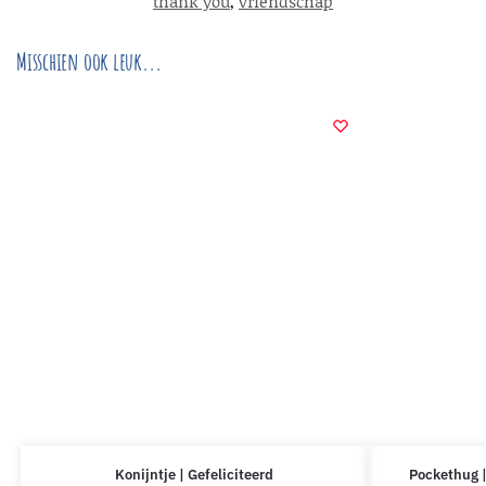
thank you
,
vriendschap
Misschien ook leuk...
Konijntje | Gefeliciteerd
Pockethug |