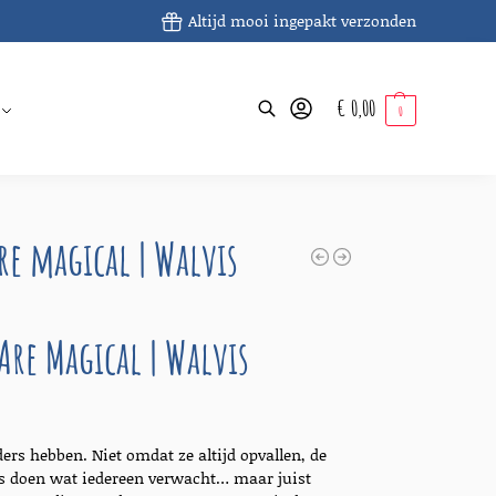
Altijd mooi ingepakt verzonden
€
0,00
Zoeken
0
are magical | Walvis
Are Magical | Walvis
ders hebben. Niet omdat ze altijd opvallen, de
es doen wat iedereen verwacht… maar juist