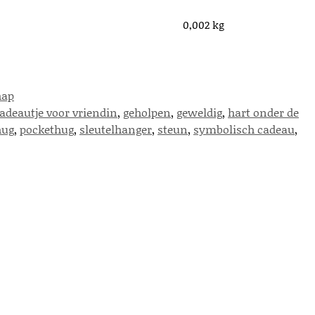
0,002 kg
hap
adeautje voor vriendin
,
geholpen
,
geweldig
,
hart onder de
hug
,
pockethug
,
sleutelhanger
,
steun
,
symbolisch cadeau
,