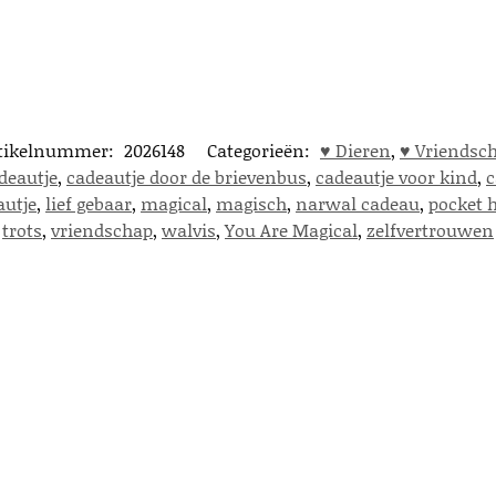
tikelnummer:
2026148
Categorieën:
♥︎ Dieren
,
♥︎ Vriendsc
deautje
,
cadeautje door de brievenbus
,
cadeautje voor kind
,
c
autje
,
lief gebaar
,
magical
,
magisch
,
narwal cadeau
,
pocket 
trots
,
vriendschap
,
walvis
,
You Are Magical
,
zelfvertrouwen