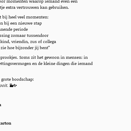
 voor momenten waarop iemand even een
tje extra vertrouwen kan gebruiken.
t bij heel veel momenten:
 bij een nieuwe stap
annende periode
assing zomaar tussendoor
kind, vriendin, zus of collega
zie hoe bijzonder jij bent”
 sprookjes. Soms zit het gewoon in mensen: in
ettingsvermogen en de kleine dingen die iemand
 grote boodschap:
ooit.
🐳✨
m
karton