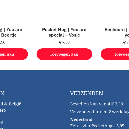
g | You are
Pocket Hug | You are
Eenhoorn | 
| Beertje
special – Vosje
y
,50
€
7,50
€
7
gen aan
Toevoegen aan
Toevoe
lwagen
winkelwagen
winke
EN
VERZENDEN
d & België
Bestellen kan vanaf € 7,50
ero
Verzenden binnen 2 werkda
Nederland
rd
Eén – vier Pockethugs: 3,95