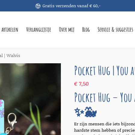
Gratis verzenden vanaf € 60,-
e artikelen
Verlanglijstje
Over mij
Blog
Service & suggesties
l | Walvis
Pocket Hug | You 
€
7,50
Pocket Hug – You 
✨🐳
Er zijn mensen die iets bijzon
hardste stem hebben of preci