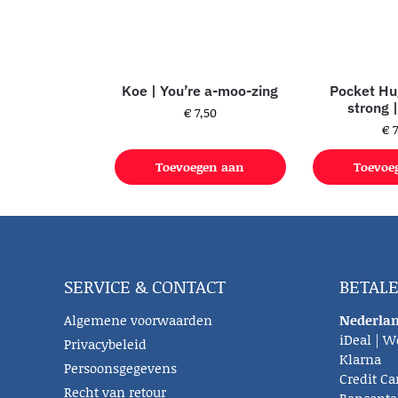
Koe | You’re a-moo-zing
Pocket Hu
strong 
€
7,50
€
7
Toevoegen aan
Toevoe
winkelwagen
winke
SERVICE & CONTACT
BETAL
Algemene voorwaarden
Nederlan
iDeal | W
Privacybeleid
Klarna
Persoonsgegevens
Credit Ca
Recht van retour