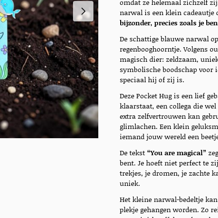
omdat ze helemaal zichzelf zi
narwal is een klein cadeautj
bijzonder, precies zoals je ben
De schattige blauwe narwal op 
regenbooghoorntje. Volgens ou
magisch dier: zeldzaam, uniek
symbolische boodschap voor 
speciaal hij of zij is.
Deze Pocket Hug is een lief geb
klaarstaat, een collega die wel
extra zelfvertrouwen kan gebr
glimlachen. Een klein geluks
iemand jouw wereld een beetj
De tekst
“You are magical”
zeg
bent. Je hoeft niet perfect te z
trekjes, je dromen, je zachte 
uniek.
Het kleine narwal-bedeltje kan 
plekje gehangen worden. Zo rei