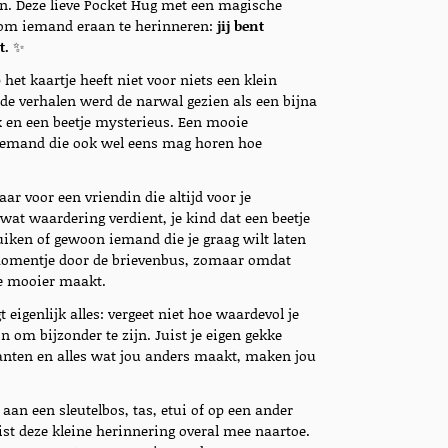
jn. Deze lieve Pocket Hug met een magische
e om iemand eraan te herinneren:
jij bent
t.
✨
het kaartje heeft niet voor niets een klein
de verhalen werd de narwal gezien als een bijna
 en een beetje mysterieus. Een mooie
iemand die ook wel eens mag horen hoe
aar voor een vriendin die altijd voor je
 wat waardering verdient, je kind dat een beetje
uiken of gewoon iemand die je graag wilt laten
momentje door de brievenbus, zomaar omdat
e mooier maakt.
t eigenlijk alles: vergeet niet hoe waardevol je
ijn om bijzonder te zijn. Juist je eigen gekke
kanten en alles wat jou anders maakt, maken jou
aan een sleutelbos, tas, etui of op een ander
st deze kleine herinnering overal mee naartoe.