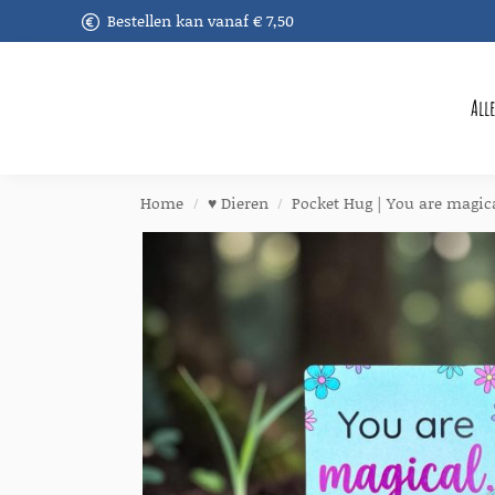
Bestellen kan vanaf € 7,50
Recent toegevoegd
All
Home
♥︎ Dieren
Pocket Hug | You are magica
/
/