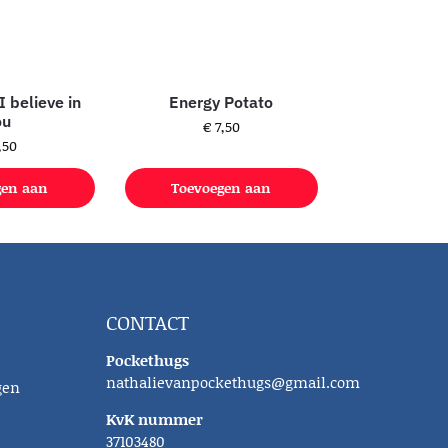
I believe in
Energy Potato
ou
€
7,50
,50
gen aan
Toevoegen aan
lwagen
winkelwagen
CONTACT
Pockethugs
nathalievanpockethugs@gmail.com
gen
KvK nummer
37103480