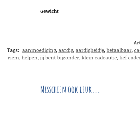
Gewicht
Ar
Tags:
aanmoediging
,
aardig
,
aardigheidje
,
betaalbaar
,
ca
riem
,
helpen
,
jij bent bijzonder
,
klein cadeautje
,
lief cade
Misschien ook leuk...