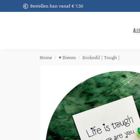
Bestellen kan vanaf € 7,50
Recent toegevoegd
All
Home
♥︎ Dieren
Krokodil | Tough |
/
/