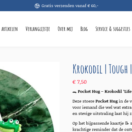
Gratis verzenden vanaf € 60,-
e artikelen
Verlanglijstje
Over mij
Blog
Service & suggesties
Krokodil | Tough |
€
7,50
🐊
Pocket Hug – Krokodil ‘Life
Deze stoere
Pocket Hug
in de v
voor iemand die wel wat extra
en stevige uitstraling laat hij
Op het bijpassende kaartje 📝 
krachtige reminder dat de ontv