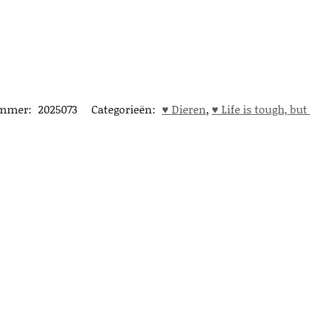
ummer:
2025073
Categorieën:
♥︎ Dieren
,
♥︎ Life is tough, bu