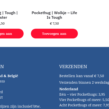
 | Tough |
Pockethug | Wolkje – Life
ster
Is Tough
,50
€
7,50
gen aan
Toevoegen aan
lwagen
winkelwagen
EN
VERZENDEN
d & België
Bestellen kan vanaf € 7,50
ero
Verzenden binnen 2 werkda
Nederland
rd
Eén – vier Pockethugs: 3,95
ct
Vier Pockethugs of meer: 5,5
Acht Pockethugs of meer: 7,9
rijzen zijn inclusief btw.