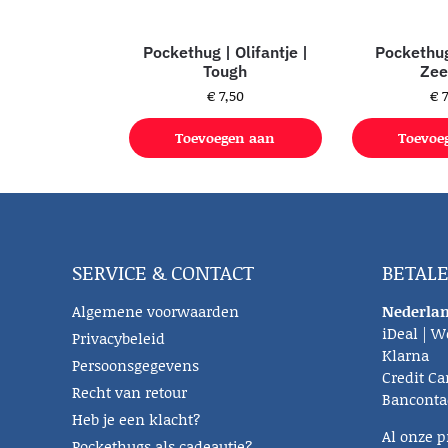
Pockethug | Olifantje |
Pockethug
Tough
Zee
€
7,50
€
7
Toevoegen aan
Toevoe
winkelwagen
winke
SERVICE & CONTACT
BETAL
Algemene voorwaarden
Nederlan
iDeal | W
Privacybeleid
Klarna
Persoonsgegevens
Credit Ca
Recht van retour
Banconta
Heb je een klacht?
Al onze p
Pockethugs als cadeautje?