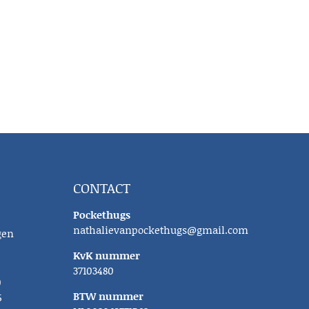
CONTACT
Pockethugs
nathalievanpockethugs@gmail.com
gen
KvK nummer
37103480
0
BTW nummer
5