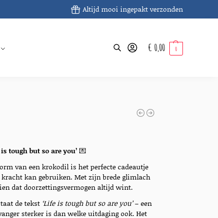
Altijd mooi ingepakt verzonden
€
0,00
Zoeken
0
 is tough but so are you’
💌
orm van een krokodil is het perfecte cadeautje
 kracht kan gebruiken. Met zijn brede glimlach
 zien dat doorzettingsvermogen altijd wint.
staat de tekst
‘Life is tough but so are you’
– een
anger sterker is dan welke uitdaging ook. Het