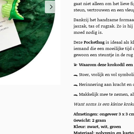
gaat niet alleen om het lieve f
steun, vertrouwen en een vleu
Dankzij het handzame formaat 
jaszak, tas of rugzak. Zo is h
moed nodig is.
Deze
Pockethug
is ideaal als k
iemand die een moeilijke tij
gewoon een steuntje in de rug
💫
Waarom deze krokodil een 
🐊 Stoer, vrolijk en vol symbol
🐊 Herinnering aan kracht en
🐊 Makkelijk mee te nemen, alt
Want soms is een kleine krokod
Afmetingen: ongeveer 3 x 3 c
Gewicht: 2 gram
Kleur: zwart, wit, groen
Materiaal:
polyresin en kart