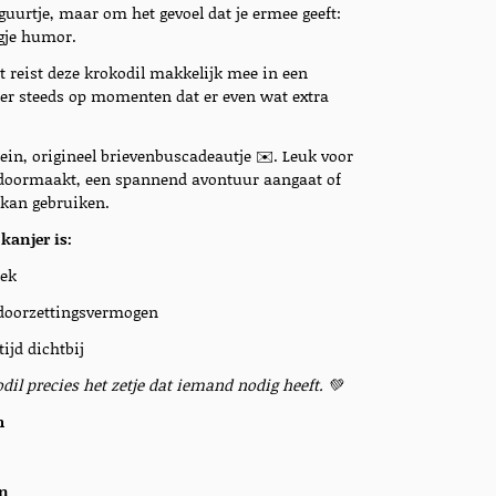
iguurtje, maar om het gevoel dat je ermee geeft:
gje humor.
reist deze krokodil makkelijk mee in een
ij er steeds op momenten dat er even wat extra
lein, origineel brievenbuscadeautje ✉️. Leuk voor
d doormaakt, een spannend avontuur aangaat of
 kan gebruiken.
kanjer is:
iek
 doorzettingsvermogen
ijd dichtbij
il precies het zetje dat iemand nodig heeft. 💚
m
on