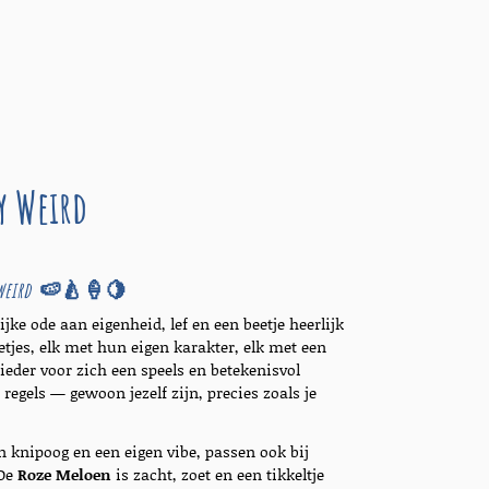
ay Weird
weird
🍉🍐🍦🍋
lijke ode aan eigenheid, lef en een beetje heerlijk
etjes, elk met hun eigen karakter, elk met een
 ieder voor zich een speels en betekenisvol
 regels — gewoon jezelf zijn, precies zoals je
en knipoog en een eigen vibe, passen ook bij
 De
Roze Meloen
is zacht, zoet en een tikkeltje