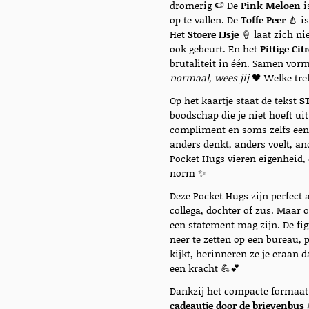
dromerig 🍉 De
Pink Meloen
i
op te vallen. De
Toffe Peer
🍐 is
Het
Stoere IJsje
🍦 laat zich nie
ook gebeurt. En het
Pittige Cit
brutaliteit in één. Samen vorm
normaal, wees jij
🖤 Welke tre
Op het kaartje staat de tekst
S
boodschap die je niet hoeft ui
compliment en soms zelfs een 
anders denkt, anders voelt, an
Pocket Hugs vieren eigenheid, c
norm ✨
Deze Pocket Hugs zijn perfect 
collega, dochter of zus. Maar o
een statement mag zijn. De fig
neer te zetten op een bureau, p
kijkt, herinneren ze je eraan 
een kracht 💪💕
Dankzij het compacte formaat 
cadeautje door de brievenbus