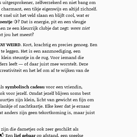
s uitgesprokener, zelfverzekerd en niet bang om
 charmant, een tikje eigenwijs en altijd zichzelf.
t snel uit het veld slaan en blijft cool, wat er
roentje
🍋? Dat is energie, pit en een vleugje
en ze een kleurrijk clubje dat zegt:
wees niet
kt jou het meest?
TAY WEIRD
. Kort, krachtig en precies genoeg. Een
t te leggen. Het is een aanmoediging, een
klein steuntje in de rug. Voor iemand die
ders leeft — of daar juist mee worstelt. Deze
reativiteit en het lef om af te wijken van de
als
symbolisch cadeau
voor een vriendin,
ok voor jezelf. Omdat jezelf blijven soms best
uurtjes zijn klein, licht van gewicht en fijn om
lankje of nachtkastje. Elke keer dat je ernaar
dat anders zijn geen tekortkoming is, maar juist
zijn die dametjes ook zeer geschikt als
📬 Een
lief gebaar
op afstand, een speelse