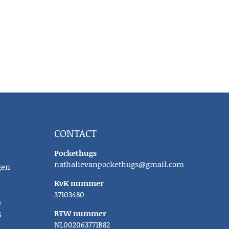
CONTACT
Pockethugs
nathalievanpockethugs@gmail.com
gen
KvK nummer
37103480
0
BTW nummer
5
NL002063771B82