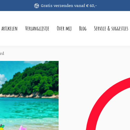
Gratis verzenden vanaf € 60,-
e artikelen
Verlanglijstje
Over mij
Blog
Service & suggesties
ird