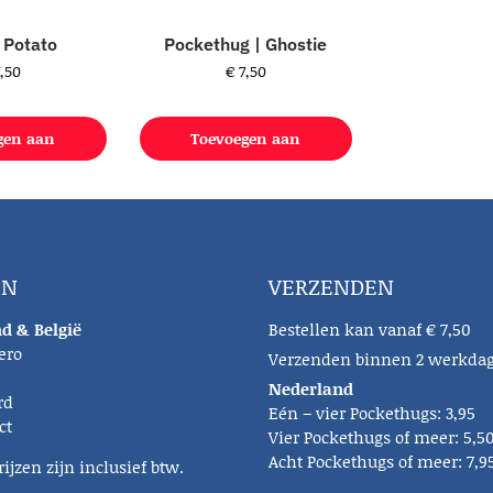
 Potato
Pockethug | Ghostie
,50
€
7,50
gen aan
Toevoegen aan
lwagen
winkelwagen
EN
VERZENDEN
d & België
Bestellen kan vanaf € 7,50
ero
Verzenden binnen 2 werkda
Nederland
rd
Eén – vier Pockethugs: 3,95
ct
Vier Pockethugs of meer: 5,5
Acht Pockethugs of meer: 7,9
rijzen zijn inclusief btw.