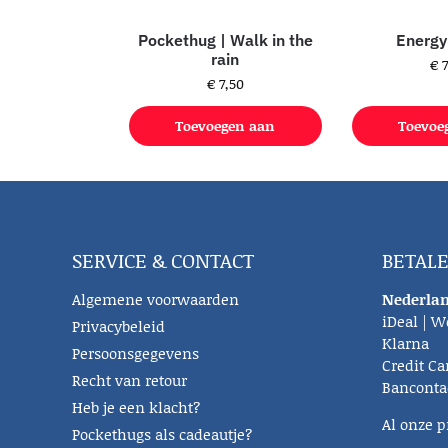
Pockethug | Walk in the
Energy
rain
€
7
€
7,50
Toevoegen aan
Toevoe
winkelwagen
winke
SERVICE & CONTACT
BETAL
Algemene voorwaarden
Nederlan
iDeal | W
Privacybeleid
Klarna
Persoonsgegevens
Credit Ca
Recht van retour
Banconta
Heb je een klacht?
Al onze p
Pockethugs als cadeautje?