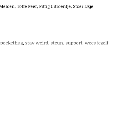
loen, Toffe Peer, Pittig Citroentje, Stoer IJsje
,
pockethug
,
stay weird
,
steun
,
support
,
wees jezelf