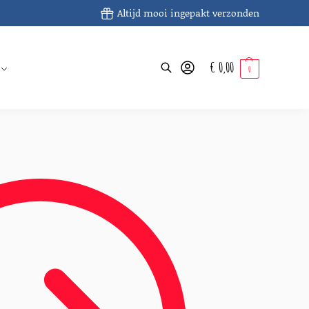
Altijd mooi ingepakt verzonden
€
0,00
Zoeken
0