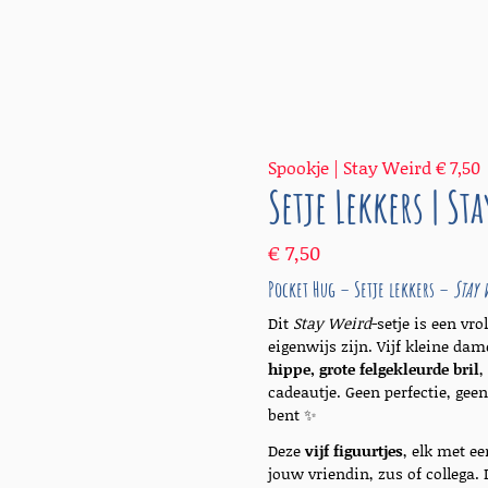
Spookje | Stay Weird
€
7,50
Setje Lekkers | St
€
7,50
Pocket Hug – Setje lekkers –
Stay 
Dit
Stay Weird
-setje is een vro
eigenwijs zijn. Vijf kleine dam
hippe, grote felgekleurde bril
,
cadeautje. Geen perfectie, geen
bent ✨
Deze
vijf figuurtjes
, elk met e
jouw vriendin, zus of collega.