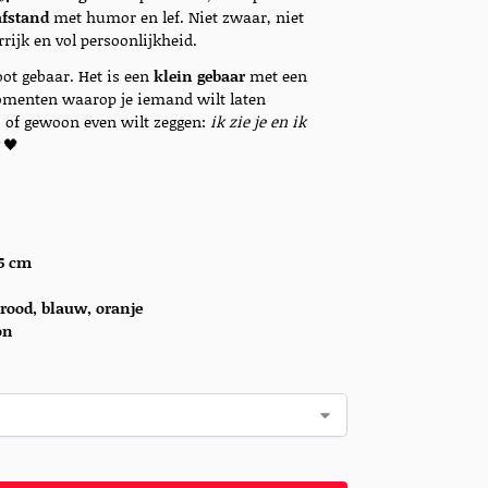
afstand
met humor en lef. Niet zwaar, niet
rijk en vol persoonlijkheid.
root gebaar. Het is een
klein gebaar
met een
omenten waarop je iemand wilt laten
n, of gewoon even wilt zeggen:
ik zie je en ik
🖤
,5 cm
, rood, blauw, oranje
on