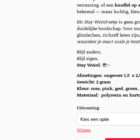
verrassing, of een
knuffel op 
belerend — maar luchtig, kleur
Dit
Stay Weird
-setje is geen g
duidelijke boodschap. Voor m
glimlachen, zichzelf laten zij
waardeer je exact zoals je bent
Blijf anders.
Blijf eigen.
Stay Weird.
😎✨
Afmetingen: ongeveer 1,5 x 2
Gewicht: 2 gram
Kleur: roze, pink, geel, groen
Materiaal:
polyresin en kart
Uitvoering
Wissen