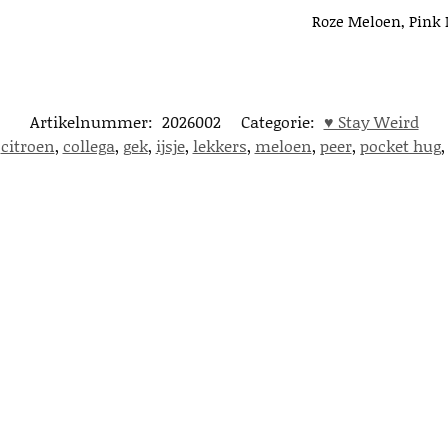
Roze Meloen, Pink Me
Artikelnummer:
2026002
Categorie:
♥︎ Stay Weird
,
citroen
,
collega
,
gek
,
ijsje
,
lekkers
,
meloen
,
peer
,
pocket hug