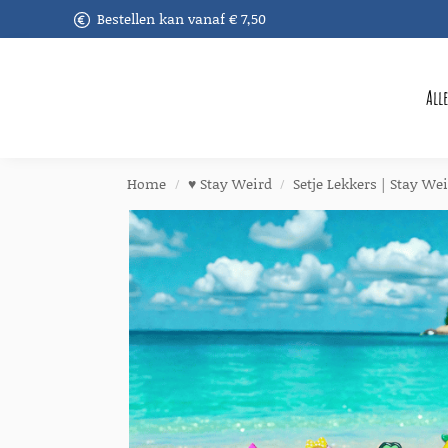
Bestellen kan vanaf € 7,50
Recent toegevoegd
All
Home
♥︎ Stay Weird
Setje Lekkers | Stay We
/
/