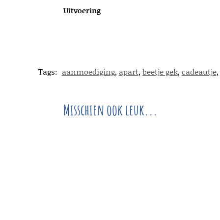
Uitvoering
Tags:
aanmoediging
,
apart
,
beetje gek
,
cadeautje
Misschien ook leuk...