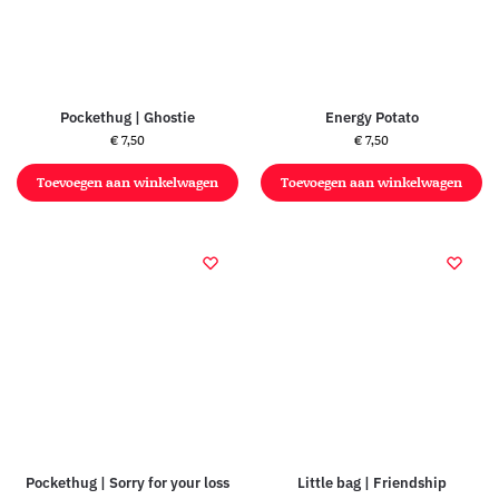
Pockethug | Ghostie
Energy Potato
€
7,50
€
7,50
Toevoegen aan winkelwagen
Toevoegen aan winkelwagen
Pockethug | Sorry for your loss
Little bag | Friendship