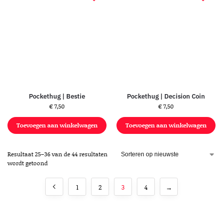
Pockethug | Bestie
Pockethug | Decision Coin
€
7,50
€
7,50
Toevoegen aan winkelwagen
Toevoegen aan winkelwagen
Resultaat 25–36 van de 44 resultaten
wordt getoond
1
2
3
4
→