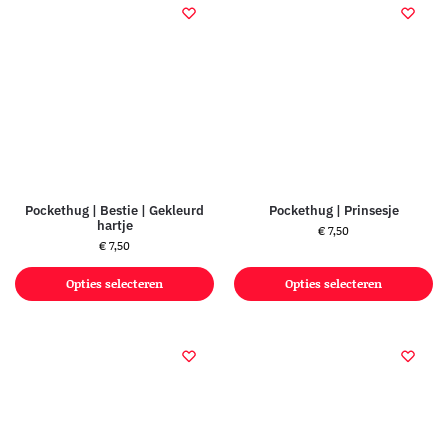
Pockethug | Bestie | Gekleurd
Pockethug | Prinsesje
hartje
€
7,50
€
7,50
Opties selecteren
Opties selecteren