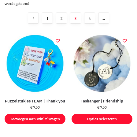
wordt getoond
1
2
3
4
→
Puzzelstukjes TEAM | Thank you
Tashanger | Friendship
€
7,50
€
7,50
Toevoegen aan winkelwagen
Opties selecteren