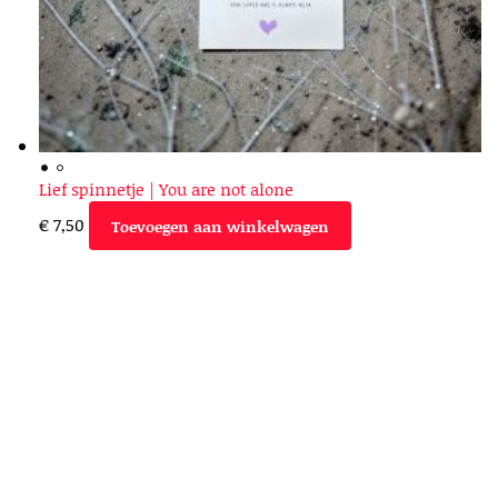
Lief spinnetje | You are not alone
€
7,50
Toevoegen aan winkelwagen