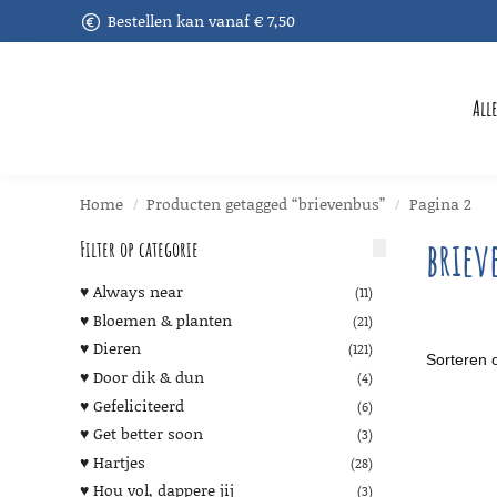
Bestellen kan vanaf € 7,50
Recent toegevoegd
All
Home
Producten getagged “brievenbus”
Pagina 2
/
/
briev
Filter op categorie
♥︎ Always near
(11)
♥︎ Bloemen & planten
(21)
♥︎ Dieren
(121)
♥︎ Door dik & dun
(4)
♥︎ Gefeliciteerd
(6)
♥︎ Get better soon
(3)
♥︎ Hartjes
(28)
♥︎ Hou vol, dappere jij
(3)