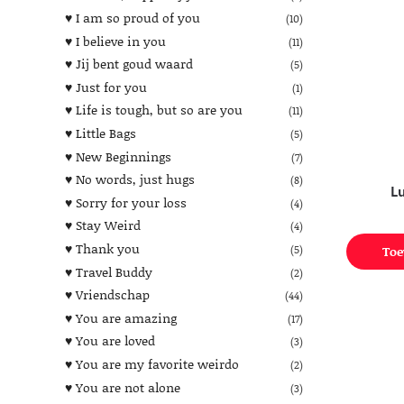
♥︎ I am so proud of you
(10)
♥︎ I believe in you
(11)
♥︎ Jij bent goud waard
(5)
♥︎ Just for you
(1)
♥︎ Life is tough, but so are you
(11)
♥︎ Little Bags
(5)
♥︎ New Beginnings
(7)
♥︎ No words, just hugs
(8)
L
♥︎ Sorry for your loss
(4)
♥︎ Stay Weird
(4)
♥︎ Thank you
(5)
Toe
♥︎ Travel Buddy
(2)
♥︎ Vriendschap
(44)
♥︎ You are amazing
(17)
♥︎ You are loved
(3)
♥︎ You are my favorite weirdo
(2)
♥︎ You are not alone
(3)