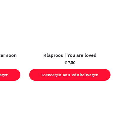
tter soon
Klaproos | You are loved
€
7,50
agen
Toevoegen aan winkelwagen