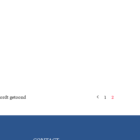
wordt getoond
1
2
CONTACT