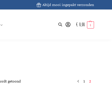
Altijd mooi ingepakt verzonden
€
0,00
Zoeken
0
wordt getoond
1
2