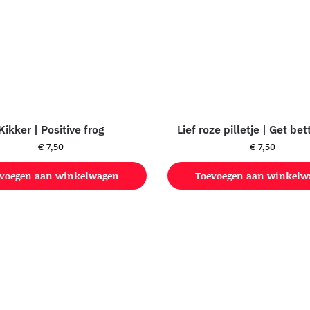
Kikker | Positive frog
Lief roze pilletje | Get be
€
7,50
€
7,50
voegen aan winkelwagen
Toevoegen aan winkelw