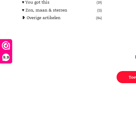
♥︎ You got this
(19)
♥︎ Zon, maan & sterren
(11)
❥ Overige artikelen
(84)
9,9
Toe