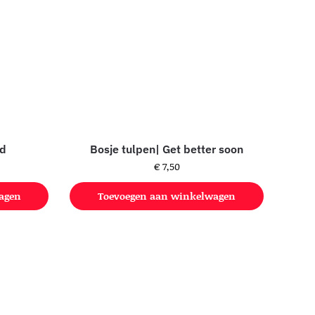
rd
Bosje tulpen| Get better soon
€
7,50
agen
Toevoegen aan winkelwagen