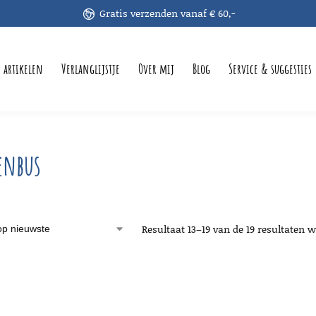
Gratis verzenden vanaf € 60,-
e artikelen
Verlanglijstje
Over mij
Blog
Service & suggesties
enbus
Resultaat 13–19 van de 19 resultaten 