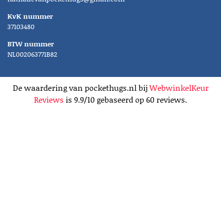
KvK nummer
37103480
BTW nummer
NL002063771B82
De waardering van pockethugs.nl bij
WebwinkelKeur
Reviews
is 9.9/10 gebaseerd op 60 reviews.