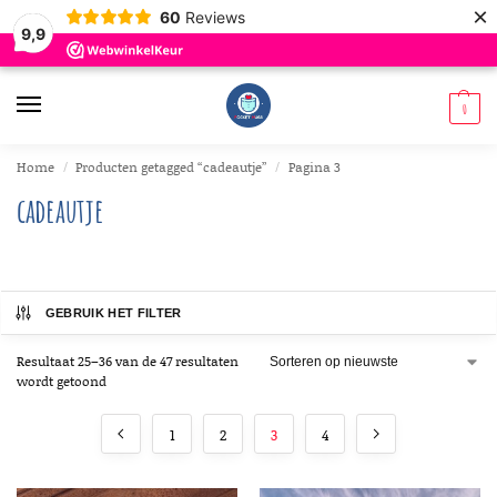
×
60
Reviews
9,9
0
Home
Producten getagged “cadeautje”
Pagina 3
/
/
cadeautje
GEBRUIK HET FILTER
Resultaat 25–36 van de 47 resultaten
wordt getoond
1
2
3
4