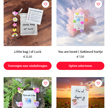
Little bag | of Luck
You are loved | Gekleurd hartje
€
12,50
€
7,50
Toevoegen aan winkelwagen
Opties selecteren