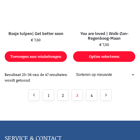
Bosje tulpen| Get better soon
You are loved | Wolk-Zon-
Regenboog-Maan
€
7,50
€
7,50
Toevoegen aan winkelwagen
Opties selecteren
Resultaat 25–36 van de 47 resultaten
wordt getoond
1
2
3
4
SERVICE & CONTACT