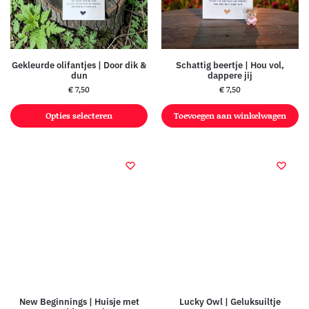
Gekleurde olifantjes | Door dik &
Schattig beertje | Hou vol,
dun
dappere jij
€
7,50
€
7,50
Opties selecteren
Toevoegen aan winkelwagen
New Beginnings | Huisje met
Lucky Owl | Geluksuiltje