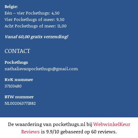
Belgie:
Eén – vier Pockethugs: 4,50
Vier Pockethugs of meer: 9,50
Acht Pockethugs of meer: 11,00
Vanaf 60,00 gratis verzending!
CONTACT
Pockethugs
nathalievanpockethugs@gmail.com
KvK nummer
37103480
BTW nummer
NL002063771B82
De waardering van pockethugs.nl bij
WebwinkelKeur
Reviews
is 9.9/10 gebaseerd op 60 reviews.