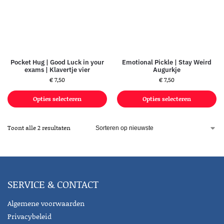
Pocket Hug | Good Luck in your
Emotional Pickle | Stay Weird
exams | Klavertje vier
Augurkje
€
7,50
€
7,50
Opties selecteren
Opties selecteren
Toont alle 2 resultaten
SERVICE & CONTACT
Algemene voorwaarden
Privacybeleid