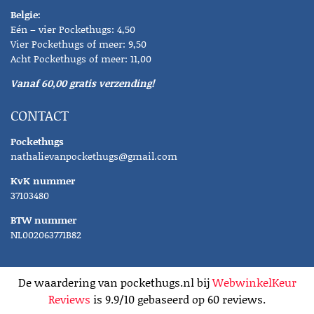
Belgie:
Eén – vier Pockethugs: 4,50
Vier Pockethugs of meer: 9,50
Acht Pockethugs of meer: 11,00
Vanaf 60,00 gratis verzending!
CONTACT
Pockethugs
nathalievanpockethugs@gmail.com
KvK nummer
37103480
BTW nummer
NL002063771B82
De waardering van pockethugs.nl bij
WebwinkelKeur
Reviews
is 9.9/10 gebaseerd op 60 reviews.