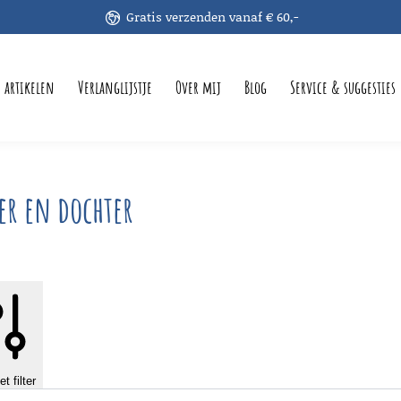
Gratis verzenden vanaf € 60,-
e artikelen
Verlanglijstje
Over mij
Blog
Service & suggesties
r en dochter
t filter