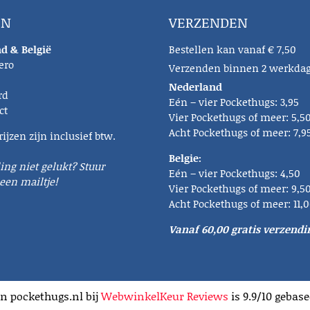
EN
VERZENDEN
d & België
Bestellen kan vanaf € 7,50
ero
Verzenden binnen 2 werkda
Nederland
rd
Eén – vier Pockethugs: 3,95
ct
Vier Pockethugs of meer: 5,5
Acht Pockethugs of meer: 7,9
rijzen zijn inclusief btw.
Belgie:
ling niet gelukt? Stuur
Eén – vier Pockethugs: 4,50
een mailtje!
Vier Pockethugs of meer: 9,5
Acht Pockethugs of meer: 11,
Vanaf 60,00 gratis verzendi
n pockethugs.nl bij
WebwinkelKeur Reviews
is 9.9/10 gebase