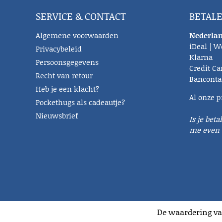
SERVICE & CONTACT
BETAL
Algemene voorwaarden
Nederlan
iDeal | W
Privacybeleid
Klarna
Persoonsgegevens
Credit Ca
Recht van retour
Banconta
Heb je een klacht?
Al onze p
Pockethugs als cadeautje?
Nieuwsbrief
Is je beta
me even 
De waardering va