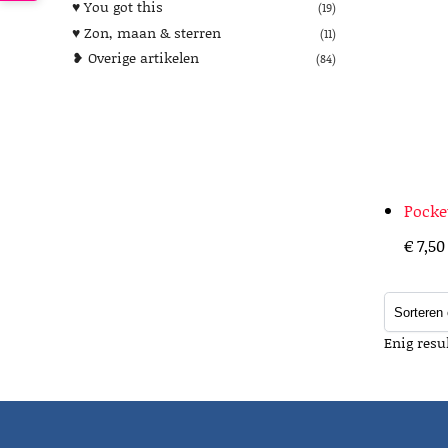
♥︎ You got this
(19)
♥︎ Zon, maan & sterren
(11)
❥ Overige artikelen
(84)
Pocke
€
7,50
Enig resu