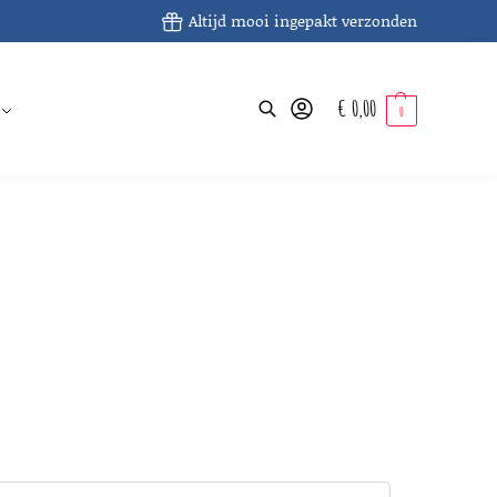
Altijd mooi ingepakt verzonden
€
0,00
Zoeken
0