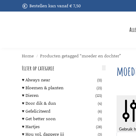
Bestellen kan vanaf € 7,50
Recent toegevoegd
All
Home
Producten getagged “moeder en dochter”
/
moede
Filter op categorie
♥︎ Always near
(11)
♥︎ Bloemen & planten
(21)
♥︎ Dieren
(121)
♥︎ Door dik & dun
(4)
♥︎ Gefeliciteerd
(6)
♥︎ Get better soon
(3)
♥︎ Hartjes
(28)
Gebruik he
♥︎ Hou vol, dappere jij
(3)