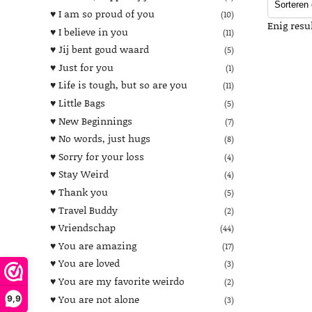
♥︎ I am so proud of you
(10)
Enig resu
♥︎ I believe in you
(11)
♥︎ Jij bent goud waard
(5)
♥︎ Just for you
(1)
♥︎ Life is tough, but so are you
(11)
♥︎ Little Bags
(5)
♥︎ New Beginnings
(7)
♥︎ No words, just hugs
(8)
♥︎ Sorry for your loss
(4)
♥︎ Stay Weird
(4)
♥︎ Thank you
(5)
♥︎ Travel Buddy
(2)
♥︎ Vriendschap
(44)
♥︎ You are amazing
(17)
♥︎ You are loved
(3)
♥︎ You are my favorite weirdo
(2)
♥︎ You are not alone
9,9
(3)