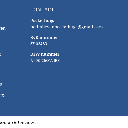
CONTACT
Pockethugs
nathalievanpockethugs@gmail.com
gen
KvK nummer
37103480
0
BTW nummer
5
NL002063771B82
0
00
ng!
erd op 60 reviews.