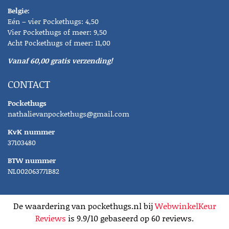
Belgie:
Eén – vier Pockethugs: 4,50
Vier Pockethugs of meer: 9,50
Acht Pockethugs of meer: 11,00
Vanaf 60,00 gratis verzending!
CONTACT
Pockethugs
nathalievanpockethugs@gmail.com
KvK nummer
37103480
BTW nummer
NL002063771B82
De waardering van pockethugs.nl bij
WebwinkelKeur
Reviews
is 9.9/10 gebaseerd op 60 reviews.