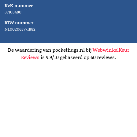
KvK nummer
37103480
BTW nummer
NL002063771B82
De waardering van pockethugs.nl bij
WebwinkelKeur
Reviews
is 9.9/10 gebaseerd op 60 reviews.