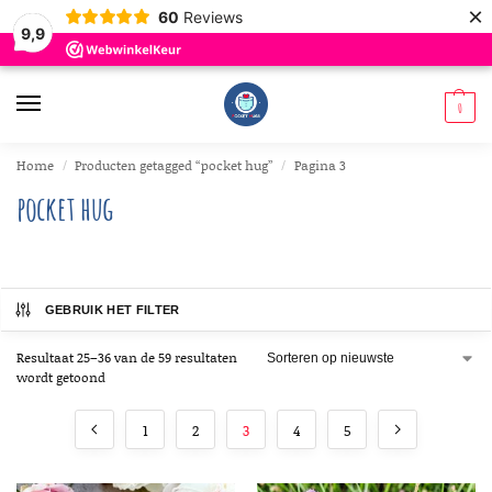
×
60
Reviews
9,9
0
Home
Producten getagged “pocket hug”
Pagina 3
/
/
pocket hug
GEBRUIK HET FILTER
Resultaat 25–36 van de 59 resultaten
wordt getoond
1
2
3
4
5