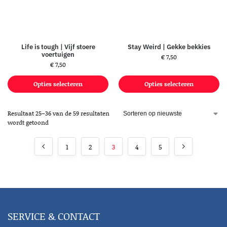
Life is tough | Vijf stoere
Stay Weird | Gekke bekkies
voertuigen
€
7,50
€
7,50
Opties selecteren
Opties selecteren
Resultaat 25–36 van de 59 resultaten
wordt getoond
1
2
3
4
5
SERVICE & CONTACT