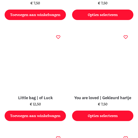
€
7,50
€
7,50
Toevoegen aan winkelwagen
Opties selecteren
Little bag | of Luck
You are loved | Gekleurd hartje
€
12,50
€
7,50
Toevoegen aan winkelwagen
Opties selecteren