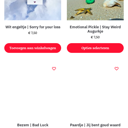
Wit engeltje | Sorry for your loss
Emotional Pickle | Stay Weird
Augurkje
€
7,50
€
7,50
Toevoegen aan winkelwagen
Opties selecteren
Bezem | Bad Luck
Paardje | Jij bent goud waard