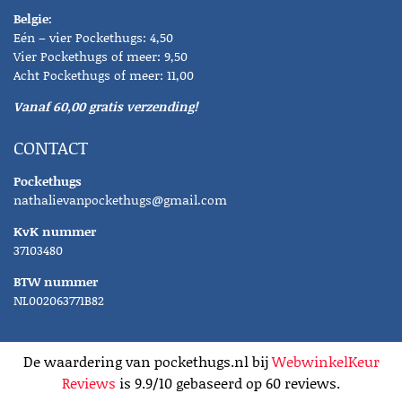
Belgie:
Eén – vier Pockethugs: 4,50
Vier Pockethugs of meer: 9,50
Acht Pockethugs of meer: 11,00
Vanaf 60,00 gratis verzending!
CONTACT
Pockethugs
nathalievanpockethugs@gmail.com
KvK nummer
37103480
BTW nummer
NL002063771B82
De waardering van pockethugs.nl bij
WebwinkelKeur
Reviews
is 9.9/10 gebaseerd op 60 reviews.