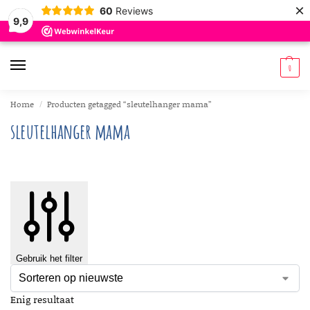
×
60
Reviews
9,9
0
Home
Producten getagged “sleutelhanger mama”
/
sleutelhanger mama
Gebruik het filter
Enig resultaat