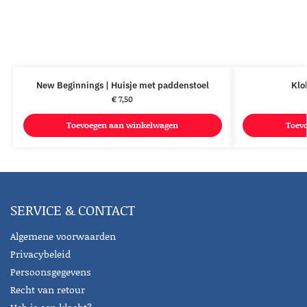
New Beginnings | Huisje met paddenstoel
Klo
€
7,50
Toevoegen aan winkelwagen
Toev
SERVICE & CONTACT
Algemene voorwaarden
Privacybeleid
Persoonsgegevens
Recht van retour