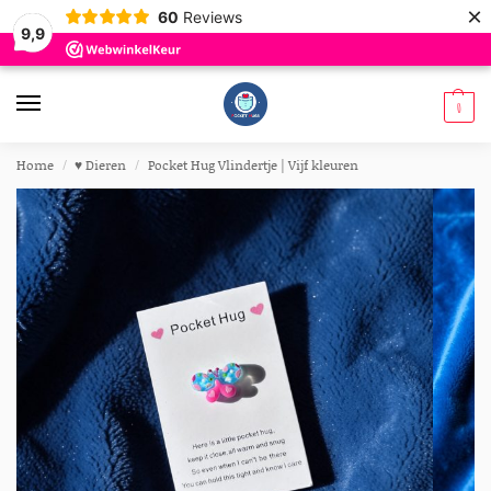
×
60
Reviews
9,9
0
Home
♥︎ Dieren
Pocket Hug Vlindertje | Vijf kleuren
/
/