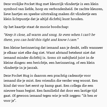
Deze vrolijke Pocket Hug met kleurrijk vlindertje is een klein
symbool van liefde, hoop en verbondenheid. De zachte kleuren,
lieve hartjes en speelse uitstraling maken dit vlindertje een
klein lichtpuntje dat je altijd dichtbij kunt houden.
Op het kaartje staat de mooie boodschap:
“Keep it close, all warm and snug. So even when I can’t be
there, you can hold this tight and know I care.”
Een kleine herinnering dat iemand aan je denkt, zelfs wanneer
je elkaar niet elke dag ziet. Want afstand betekent niet dat
iemand minder dichtbij is. Soms zit nabijheid juist in de
kleine dingen: een berichtje, een herinnering, of een klein
vlindertje in je jaszak.
Deze Pocket Hug is daarom een prachtig cadeautje voor
iemand die je mist. Een vriendin die verder weg woont. Een
kind dat voor het eerst op kamp gaat. Een collega die een
nieuwe baan begint. Een familielid dat door een lastige tijd
gaat. Of gewoon iemand tegen wie je wilt zeggen: “ik ben er
voor je”.