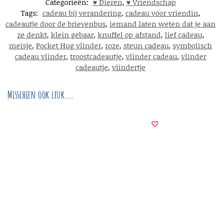
Categorieën:
♥︎ Dieren
,
♥︎ Vriendschap
Tags:
cadeau bij verandering
,
cadeau voor vriendin
,
cadeautje door de brievenbus
,
iemand laten weten dat je aan
ze denkt
,
klein gebaar
,
knuffel op afstand
,
lief cadeau
,
meisje
,
Pocket Hug vlinder
,
roze
,
steun cadeau
,
symbolisch
cadeau vlinder
,
troostcadeautje
,
vlinder cadeau
,
vlinder
cadeautje
,
vlindertje
Misschien ook leuk...