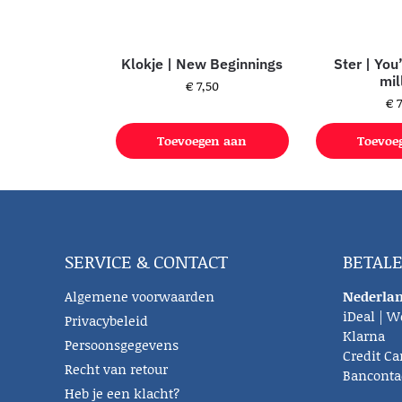
Klokje | New Beginnings
Ster | You
mil
€
7,50
€
7
Toevoegen aan
Toevoe
winkelwagen
winke
SERVICE & CONTACT
BETAL
Algemene voorwaarden
Nederlan
iDeal | W
Privacybeleid
Klarna
Persoonsgegevens
Credit Ca
Recht van retour
Banconta
Heb je een klacht?