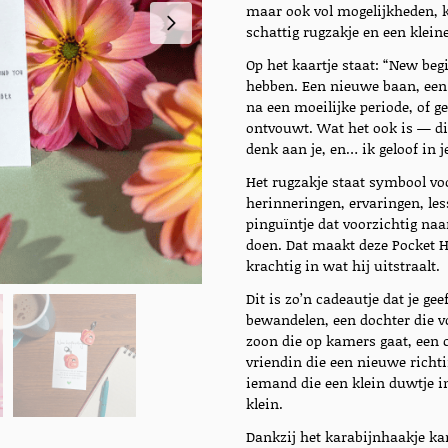
maar ook vol mogelijkheden, 
schattig rugzakje en een klein
Op het kaartje staat: “New beg
hebben. Een nieuwe baan, een a
na een moeilijke periode, of 
ontvouwt. Wat het ook is — dit 
denk aan je, en… ik geloof in j
Het rugzakje staat symbool voor
herinneringen, ervaringen, le
pinguïntje dat voorzichtig naa
doen. Dat maakt deze Pocket H
krachtig in wat hij uitstraalt.
Dit is zo’n cadeautje dat je ge
bewandelen, een dochter die v
zoon die op kamers gaat, een c
vriendin die een nieuwe richt
iemand die een klein duwtje in
klein.
Dankzij het karabijnhaakje ka