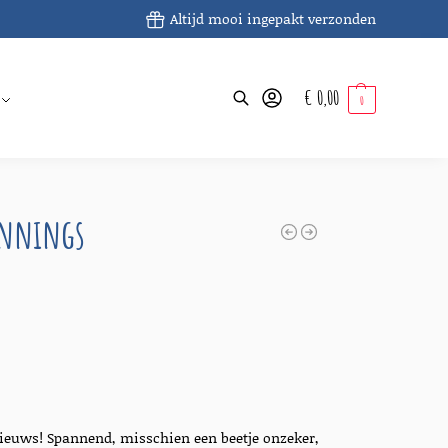
Altijd mooi ingepakt verzonden
€
0,00
Zoeken
0
innings
 nieuws! Spannend, misschien een beetje onzeker,