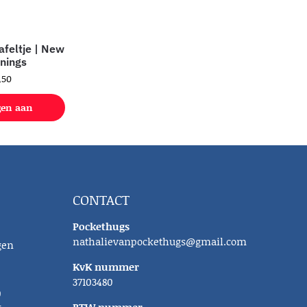
afeltje | New
nings
,50
gen aan
lwagen
CONTACT
Pockethugs
nathalievanpockethugs@gmail.com
gen
KvK nummer
37103480
0
BTW nummer