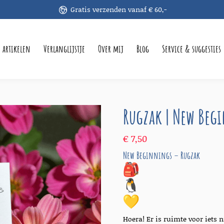
Gratis verzenden vanaf € 60,-
e artikelen
Verlanglijstje
Over mij
Blog
Service & suggesties
Rugzak | New Beg
€
7,50
New Beginnings – Rugzak
Hoera! Er is ruimte voor iets