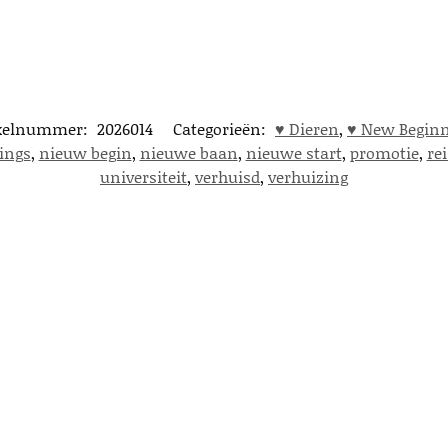
ikelnummer:
2026014
Categorieën:
♥︎ Dieren
,
♥︎ New Begin
ings
,
nieuw begin
,
nieuwe baan
,
nieuwe start
,
promotie
,
rei
universiteit
,
verhuisd
,
verhuizing