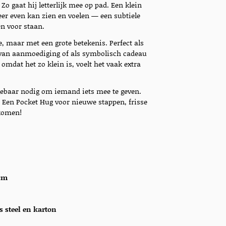
 Zo gaat hij letterlijk mee op pad. Een klein
r even kan zien en voelen — een subtiele
en voor staan.
e, maar met een grote betekenis. Perfect als
r van aanmoediging of als symbolisch cadeau
omdat het zo klein is, voelt het vaak extra
gebaar nodig om iemand iets mee te geven.
it. Een Pocket Hug voor nieuwe stappen, frisse
 komen!
 cm
s steel en karton