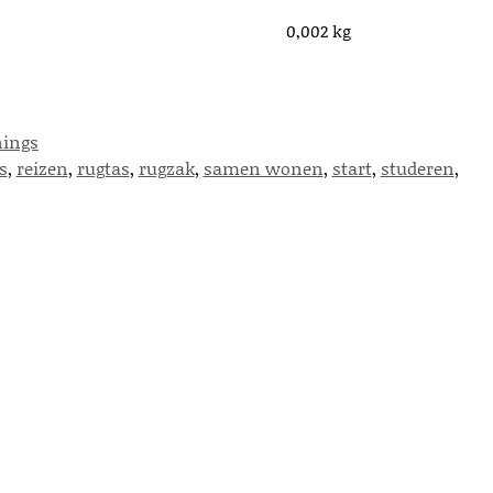
0,002 kg
nings
s
,
reizen
,
rugtas
,
rugzak
,
samen wonen
,
start
,
studeren
,