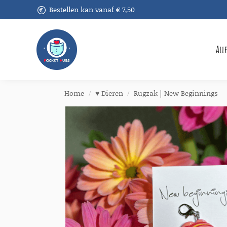
Bestellen kan vanaf € 7,50
Recent toegevoegd
All
Home
♥︎ Dieren
Rugzak | New Beginnings
/
/