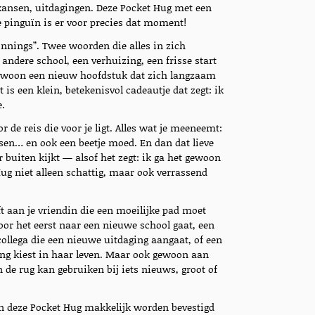
kansen, uitdagingen. Deze Pocket Hug met een
e pinguïn is er voor precies dat moment!
innings”. Twee woorden die alles in zich
ndere school, een verhuizing, een frisse start
gewoon een nieuw hoofdstuk dat zich langzaam
is een klein, betekenisvol cadeautje dat zegt: ik
e.
 de reis die voor je ligt. Alles wat je meeneemt:
ssen… en ook een beetje moed. En dan dat lieve
r buiten kijkt — alsof het zegt: ik ga het gewoon
ug niet alleen schattig, maar ook verrassend
eft aan je vriendin die een moeilijke pad moet
oor het eerst naar een nieuwe school gaat, een
ollega die een nieuwe uitdaging aangaat, of een
ing kiest in haar leven. Maar ook gewoon aan
 de rug kan gebruiken bij iets nieuws, groot of
n deze Pocket Hug makkelijk worden bevestigd