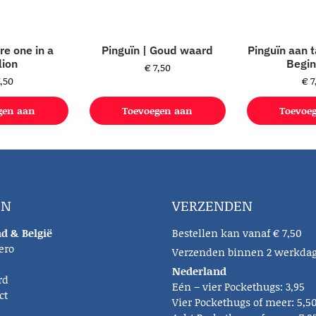
’re one in a
Pinguïn | Goud waard
Pinguïn aan t
lion
Begin
€
7,50
,50
€
7
gen aan
Toevoegen aan
Toevoe
lwagen
winkelwagen
winke
EN
VERZENDEN
d & België
Bestellen kan vanaf € 7,50
ero
Verzenden binnen 2 werkda
Nederland
rd
Eén – vier Pockethugs: 3,95
ct
Vier Pockethugs of meer: 5,5