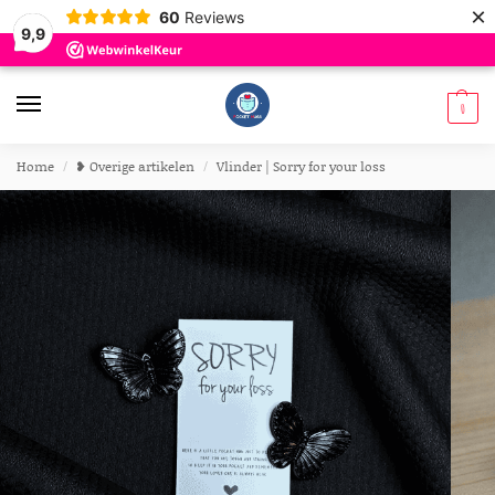
×
60
Reviews
9,9
0
Home
❥ Overige artikelen
Vlinder | Sorry for your loss
/
/