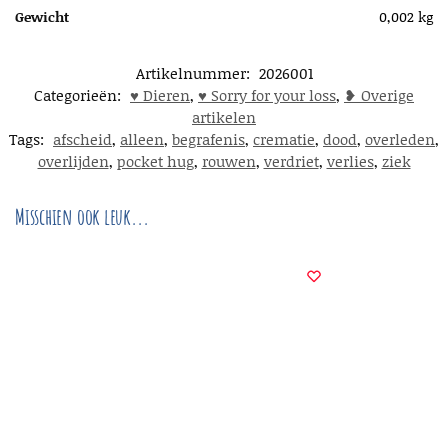
Gewicht
0,002 kg
Artikelnummer:
2026001
Categorieën:
♥︎ Dieren
,
♥︎ Sorry for your loss
,
❥ Overige
artikelen
Tags:
afscheid
,
alleen
,
begrafenis
,
crematie
,
dood
,
overleden
,
overlijden
,
pocket hug
,
rouwen
,
verdriet
,
verlies
,
ziek
Misschien ook leuk...