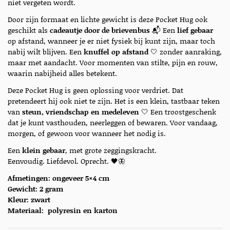
niet vergeten wordt.
Door zijn formaat en lichte gewicht is deze Pocket Hug ook
geschikt als
cadeautje door de brievenbus
📬 Een
lief gebaar
op afstand, wanneer je er niet fysiek bij kunt zijn, maar toch
nabij wilt blijven. Een
knuffel op afstand
🤍 zonder aanraking,
maar met aandacht. Voor momenten van stilte, pijn en rouw,
waarin nabijheid alles betekent.
Deze Pocket Hug is geen oplossing voor verdriet. Dat
pretendeert hij ook niet te zijn. Het is een klein, tastbaar teken
van
steun, vriendschap en medeleven
🤍 Een troostgeschenk
dat je kunt vasthouden, neerleggen of bewaren. Voor vandaag,
morgen, of gewoon voor wanneer het nodig is.
Een
klein gebaar
, met grote zeggingskracht.
Eenvoudig. Liefdevol. Oprecht. 🖤🦋
Afmetingen: ongeveer 5×4 cm
Gewicht: 2 gram
Kleur: zwart
Materiaal:
polyresin en karton