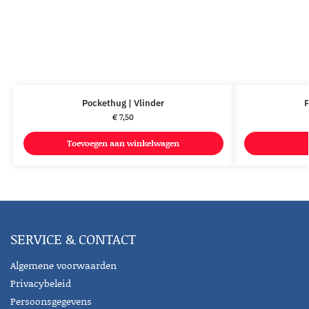
Pockethug | Vlinder
P
€
7,50
Toevoegen aan winkelwagen
SERVICE & CONTACT
Algemene voorwaarden
Privacybeleid
Persoonsgegevens