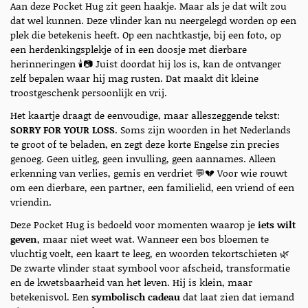
Aan deze Pocket Hug zit geen haakje. Maar als je dat wilt zou
dat wel kunnen. Deze vlinder kan nu neergelegd worden op een
plek die betekenis heeft. Op een nachtkastje, bij een foto, op
een herdenkingsplekje of in een doosje met dierbare
herinneringen 🕯️📷 Juist doordat hij los is, kan de ontvanger
zelf bepalen waar hij mag rusten. Dat maakt dit kleine
troostgeschenk persoonlijk en vrij.
Het kaartje draagt de eenvoudige, maar alleszeggende tekst:
SORRY FOR YOUR LOSS
. Soms zijn woorden in het Nederlands
te groot of te beladen, en zegt deze korte Engelse zin precies
genoeg. Geen uitleg, geen invulling, geen aannames. Alleen
erkenning van verlies, gemis en verdriet 💬💔 Voor wie rouwt
om een dierbare, een partner, een familielid, een vriend of een
vriendin.
Deze Pocket Hug is bedoeld voor momenten waarop je
iets wilt
geven
, maar niet weet wat. Wanneer een bos bloemen te
vluchtig voelt, een kaart te leeg, en woorden tekortschieten 🌿
De zwarte vlinder staat symbool voor afscheid, transformatie
en de kwetsbaarheid van het leven. Hij is klein, maar
betekenisvol. Een
symbolisch cadeau
dat laat zien dat iemand