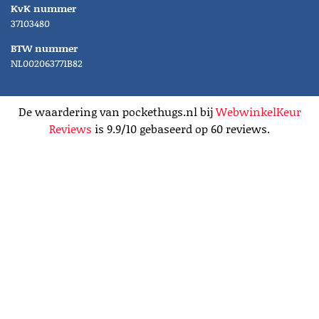
KvK nummer
37103480
BTW nummer
NL002063771B82
De waardering van pockethugs.nl bij
WebwinkelKeur
Reviews
is 9.9/10 gebaseerd op 60 reviews.