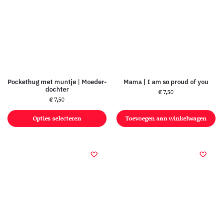
Pockethug met muntje | Moeder-
Mama | I am so proud of you
dochter
€
7,50
€
7,50
Opties selecteren
Toevoegen aan winkelwagen