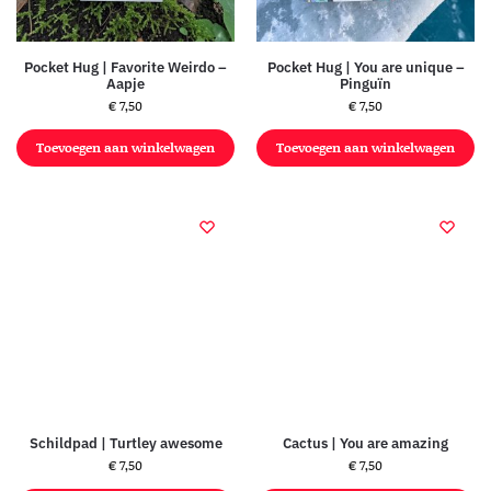
Pocket Hug | Favorite Weirdo –
Pocket Hug | You are unique –
Aapje
Pinguïn
€
7,50
€
7,50
Toevoegen aan winkelwagen
Toevoegen aan winkelwagen
Schildpad | Turtley awesome
Cactus | You are amazing
€
7,50
€
7,50