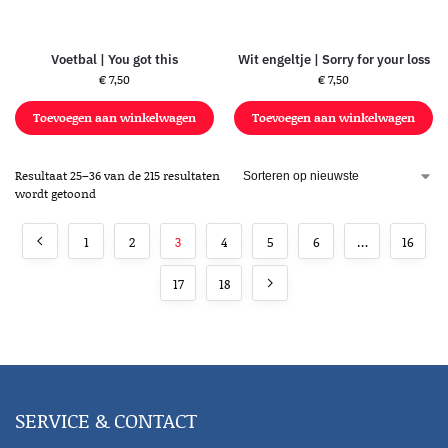
Voetbal | You got this
Wit engeltje | Sorry for your loss
€
7,50
€
7,50
Toevoegen aan winkelwagen
Toevoegen aan winkelwagen
Resultaat 25–36 van de 215 resultaten
wordt getoond
1
2
3
4
5
6
…
16
17
18
SERVICE & CONTACT