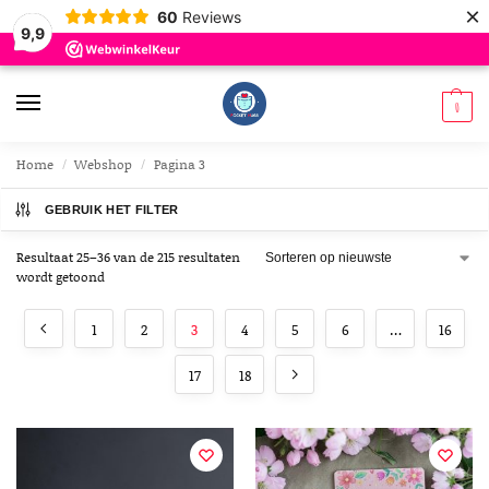
×
60
Reviews
9,9
0
Home
Webshop
Pagina 3
/
/
GEBRUIK HET FILTER
Resultaat 25–36 van de 215 resultaten
wordt getoond
1
2
3
4
5
6
…
16
17
18