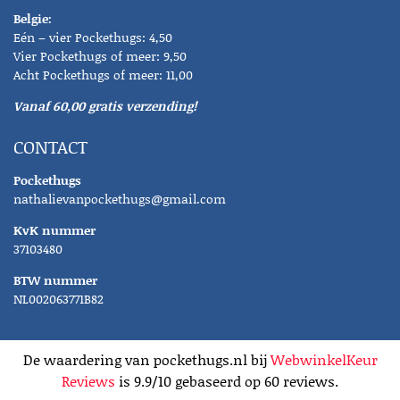
Belgie:
Eén – vier Pockethugs: 4,50
Vier Pockethugs of meer: 9,50
Acht Pockethugs of meer: 11,00
Vanaf 60,00 gratis verzending!
CONTACT
Pockethugs
nathalievanpockethugs@gmail.com
KvK nummer
37103480
BTW nummer
NL002063771B82
De waardering van pockethugs.nl bij
WebwinkelKeur
Reviews
is 9.9/10 gebaseerd op 60 reviews.