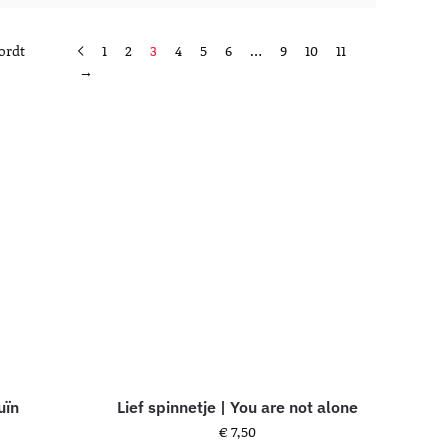
ordt
1
2
3
4
5
6
…
9
10
11
→
uïn
Lief spinnetje | You are not alone
€
7,50