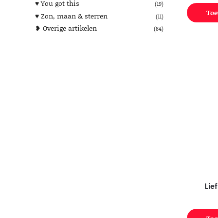
♥︎ You got this
(19)
Toe
♥︎ Zon, maan & sterren
(11)
❥ Overige artikelen
(84)
Lie