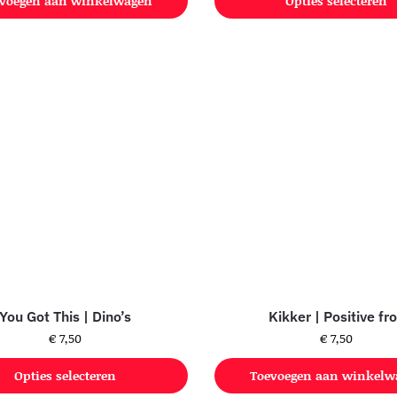
voegen aan winkelwagen
Opties selecteren
You Got This | Dino’s
Kikker | Positive fr
€
7,50
€
7,50
Opties selecteren
Toevoegen aan winkelw