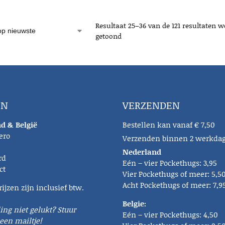
Resultaat 25–36 van de 121 resultaten w
getoond
EN
VERZENDEN
d & België
Bestellen kan vanaf € 7,50
ero
Verzenden binnen 2 werkda
Nederland
rd
Eén – vier Pockethugs: 3,95
ct
Vier Pockethugs of meer: 5,5
Acht Pockethugs of meer: 7,9
rijzen zijn inclusief btw.
Belgie:
ling niet gelukt? Stuur
Eén – vier Pockethugs: 4,50
een mailtje!