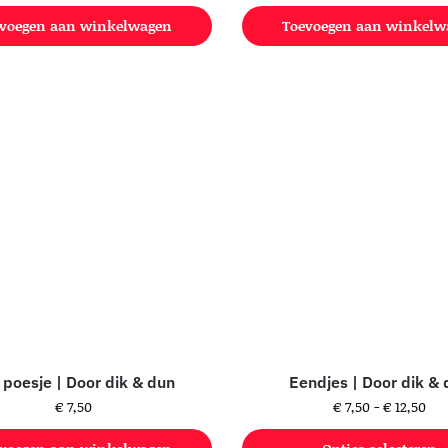
voegen aan winkelwagen
Toevoegen aan winkelw
f poesje | Door dik & dun
Eendjes | Door dik & 
€
7,50
€
7,50
-
€
12,50