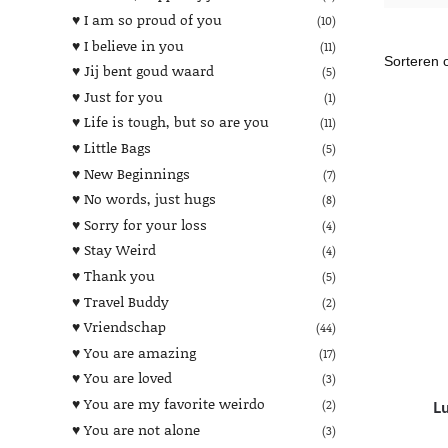
♥︎ I am so proud of you
(10)
♥︎ I believe in you
(11)
♥︎ Jij bent goud waard
(5)
♥︎ Just for you
(1)
♥︎ Life is tough, but so are you
(11)
♥︎ Little Bags
(5)
♥︎ New Beginnings
(7)
♥︎ No words, just hugs
(8)
♥︎ Sorry for your loss
(4)
♥︎ Stay Weird
(4)
♥︎ Thank you
(5)
♥︎ Travel Buddy
(2)
♥︎ Vriendschap
(44)
♥︎ You are amazing
(17)
♥︎ You are loved
(3)
♥︎ You are my favorite weirdo
(2)
L
♥︎ You are not alone
(3)