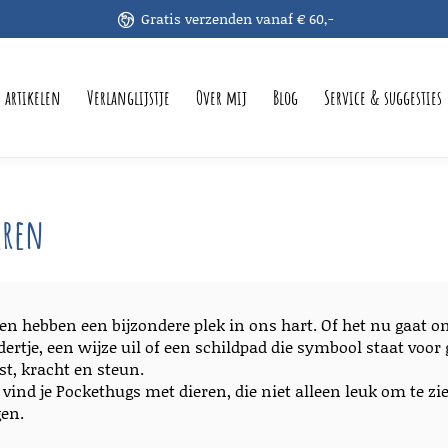
Gratis verzenden vanaf € 60,-
e artikelen
Verlanglijstje
Over mij
Blog
Service & suggesties
eren
en hebben een bijzondere plek in ons hart. Of het nu gaat om
dertje, een wijze uil of een schildpad die symbool staat vo
st, kracht en steun.
 vind je Pockethugs met dieren, die niet alleen leuk om te z
en.