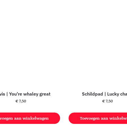
is | You’re whaley great
Schildpad | Lucky ch
€
7,50
€
7,50
voegen aan winkelwagen
Toevoegen aan winkelw