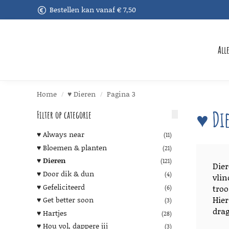
Bestellen kan vanaf € 7,50
Recent toegevoegd
All
Home
♥︎ Dieren
Pagina 3
/
/
♥︎ Di
Filter op categorie
♥︎ Always near
(11)
♥︎ Bloemen & planten
(21)
♥︎ Dieren
(121)
Dier
♥︎ Door dik & dun
(4)
vlin
♥︎ Gefeliciteerd
troo
(6)
Hier
♥︎ Get better soon
(3)
drag
♥︎ Hartjes
(28)
♥︎ Hou vol, dappere jij
(3)