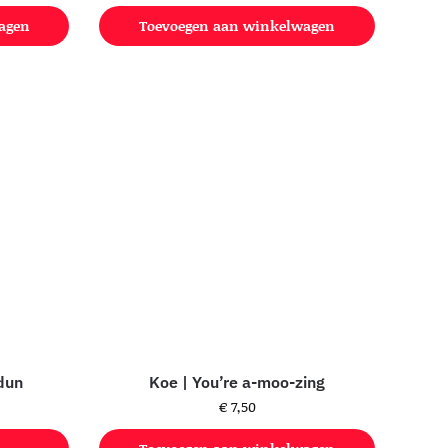
agen
Toevoegen aan winkelwagen
dun
Koe | You’re a-moo-zing
€
7,50