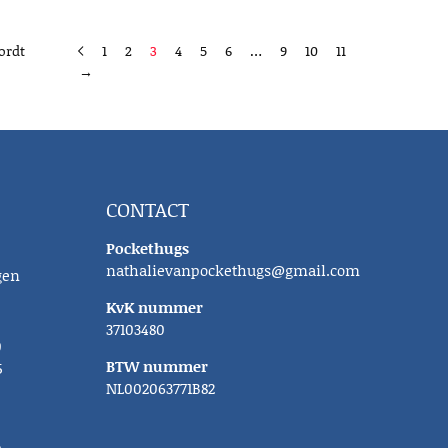
ordt
1
2
3
4
5
6
…
9
10
11
→
CONTACT
Pockethugs
nathalievanpockethugs@gmail.com
gen
KvK nummer
37103480
0
BTW nummer
5
NL002063771B82